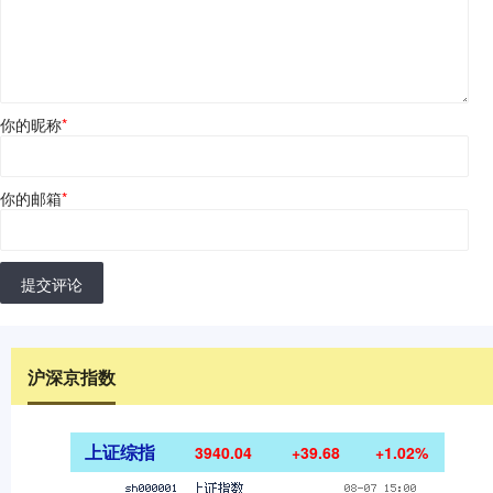
你的昵称
*
你的邮箱
*
提交评论
沪深京指数
上证综指
3940.04
+39.68
+1.02%