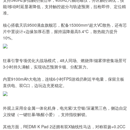
能/移动时延显著降低，支持触控超分与轨迹预测，拉枪即停、定位精
准。
核心搭载天玑9500满血旗舰芯，配备15300mm²超大VC散热，还有芯
片中置设计+边缘加厚石墨，握持温降最高5.4℃，散热能力提升
10%。
狂暴引擎专项优化大战场模式，48人同场、燃烧弹/烟雾弹密集场景可
3小时持久满帧，实现动态预测卡顿、分配算力。
内置9100mAh大电池，连续6小时FPS游戏仍剩近半电量，保留主板
直供电、双C口，边玩边充更稳定。
外观上采用全金属一体化机身，电光紫/太空银/深邃黑三色，侧边自定
义按键（一键狂暴/唤醒小爱），支持指纹解锁。
其他方面，REDMI K Pad 2还拥有双X轴线性马达，对称双扬+0.2CC