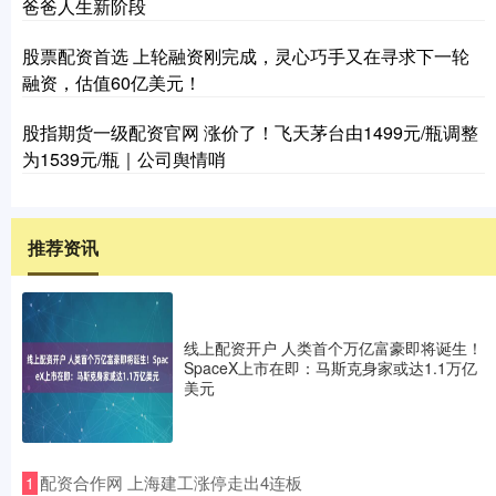
爸爸人生新阶段
股票配资首选 上轮融资刚完成，灵心巧手又在寻求下一轮
融资，估值60亿美元！
股指期货一级配资官网 涨价了！飞天茅台由1499元/瓶调整
为1539元/瓶｜公司舆情哨
推荐资讯
线上配资开户 人类首个万亿富豪即将诞生！
SpaceX上市在即：马斯克身家或达1.1万亿
美元
​配资合作网 上海建工涨停走出4连板
1