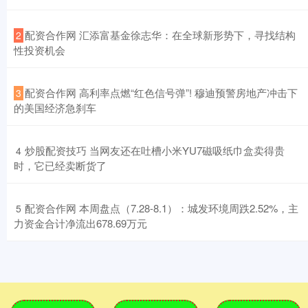
​配资合作网 汇添富基金徐志华：在全球新形势下，寻找结构
2
性投资机会
​配资合作网 高利率点燃“红色信号弹”! 穆迪预警房地产冲击下
3
的美国经济急刹车
​炒股配资技巧 当网友还在吐槽小米YU7磁吸纸巾盒卖得贵
4
时，它已经卖断货了
​配资合作网 本周盘点（7.28-8.1）：城发环境周跌2.52%，主
5
力资金合计净流出678.69万元